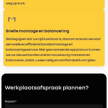
weg op kunt.
Snelle montage en balancering
We begrijpen dat uw tijd kostbaar is, daarom streven we naar
een snelle en efficiënte bandenmontage en
balanceringsservice. Met geavanceerde apparatuur kunnen
we uw nieuwe banden snel en nauwkeurig monteren en
balanceren, zodat u weer veilig en comfortabel kunt rijden.
Werkplaatsafspraak plannen?
Naam
*