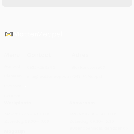
Menu
Contact
Adres
Aanbod
0522 - 25 32 92
Blankenstein 500
Diensten
info@mattermeppel.nl
7943 PA Meppel
Over ons
Contact
Werkplaats
Showroom
Ma - vr:
07.45 – 18.00 uur
Ma - Vr:
09.00 – 18.00 uur
Zaterdag:
09.00 – 13.00
Zaterdag:
09.30 – 16.30
Buiten openingstijden open op
Magazijn