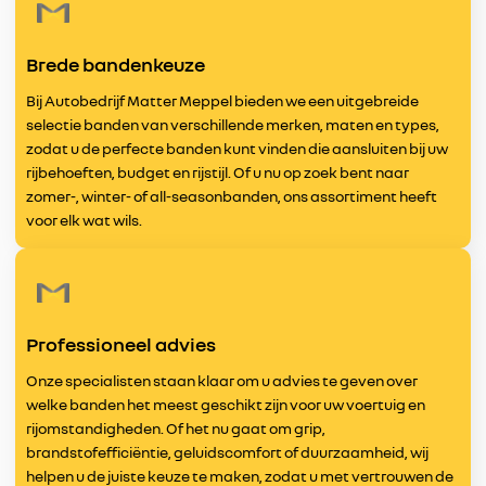
Brede bandenkeuze
Bij Autobedrijf Matter Meppel bieden we een uitgebreide
selectie banden van verschillende merken, maten en types,
zodat u de perfecte banden kunt vinden die aansluiten bij uw
rijbehoeften, budget en rijstijl. Of u nu op zoek bent naar
zomer-, winter- of all-seasonbanden, ons assortiment heeft
voor elk wat wils.
Professioneel advies
Onze specialisten staan klaar om u advies te geven over
welke banden het meest geschikt zijn voor uw voertuig en
rijomstandigheden. Of het nu gaat om grip,
brandstofefficiëntie, geluidscomfort of duurzaamheid, wij
helpen u de juiste keuze te maken, zodat u met vertrouwen de