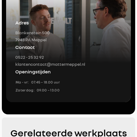
Adres
Blankenstein 500
7943 PA Meppel
Contact
0522 - 25 32 92
klantencontact@mattermeppel.nl
Openingstijden
Ma - vr:
07.45 – 18.00 uur
Zaterdag:
09.00 – 13.00
Gerelateerde werkplaats