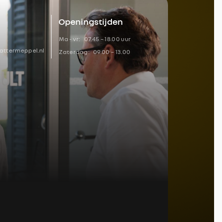
Openingstijden
Ma - vr:
07.45 – 18.00 uur
ttermeppel.nl
Zaterdag:
09.00 – 13.00