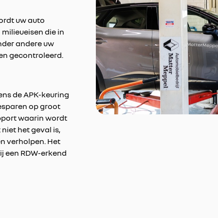
ordt uw auto
milieueisen die in
onder andere uw
en gecontroleerd.
dens de APK-keuring
esparen op groot
pport waarin wordt
niet het geval is,
n verholpen. Het
bij een RDW-erkend