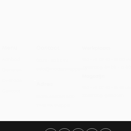
Menu
Contact
Werkplaats
Aanbod
Ma - vr:
07.45 – 18.00 uu
0522 - 25 32 92
Zaterdag:
09.00 – 13.0
info@mattermeppel.nl
Diensten
Magazijn
Over ons
Adres
Ma - vr:
07.45 – 16.45 uu
Contact
Zaterdag:
gesloten
Blankenstein 500
7943 PA Meppel