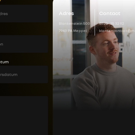
*
Adres
Contact
Blankenstein 500
0522 - 25 32 92
7943 PA Meppel
klantencontact@ma
atum