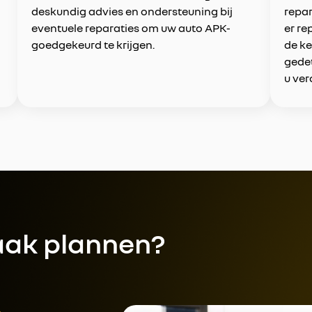
deskundig advies en ondersteuning bij
repar
eventuele reparaties om uw auto APK-
er re
goedgekeurd te krijgen.
de ke
gedet
u ver
aak plannen?