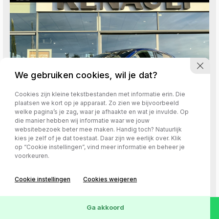
We gebruiken cookies, wil je dat?
Cookies zijn kleine tekstbestanden met informatie erin. Die
plaatsen we kort op je apparaat. Zo zien we bijvoorbeeld
welke pagina’s je zag, waar je afhaakte en wat je invulde. Op
die manier hebben wij informatie waar we jouw
websitebezoek beter mee maken. Handig toch? Natuurlijk
kies je zelf of je dat toestaat. Daar zijn we eerlijk over. Klik
op “Cookie instellingen”, vind meer informatie en beheer je
Renault Clio
voorkeuren.
1.6 E-Tech Full Hybrid 145 Esprit Alpine
Cookie instellingen
Cookies weigeren
Hybride (Benzine)
20-02-2025
11.940 km
Automaat
Ga akkoord