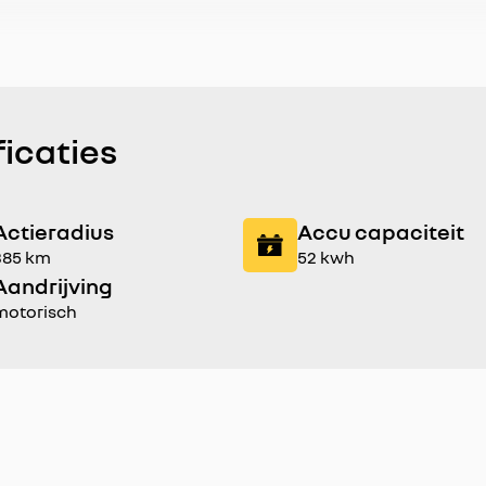
ficaties
Actieradius
Accu capaciteit
385 km
52 kwh
Aandrijving
motorisch