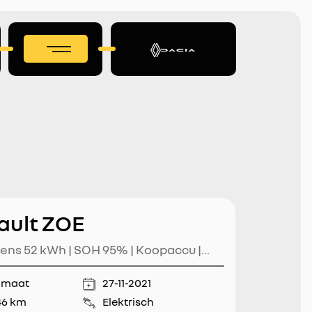
ault ZOE
tens 52 kWh | SOH 95% | Koopaccu |
tuurverwarming | Snellader/CCS |
omaat
27-11-2021
ie | Climate Control |
46 km
Elektrisch
itrijcamera | Lichtmetaal |