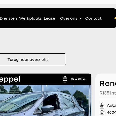
Diensten
Werkplaats
Lease
Over ons
Contact
Terug naar overzicht
Ren
R135 In
Stoel+S
Aut
Navigat
460
Achteru