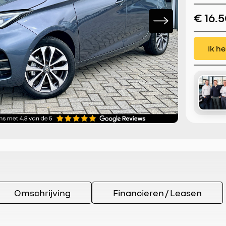
Warmte
€ 16.
CarPla
Ik h
Omschrijving
Financieren / Leasen