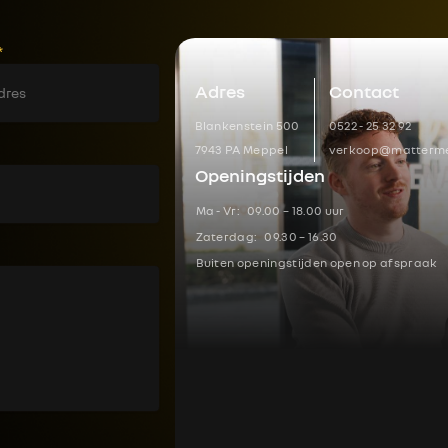
*
Adres
Contact
Blankenstein 500
0522 - 25 32 92
7943 PA Meppel
verkoop@matterme
Openingstijden
Ma - Vr:
09.00 – 18.00 uur
Zaterdag:
09.30 – 16.30
Buiten openingstijden open op afspraak