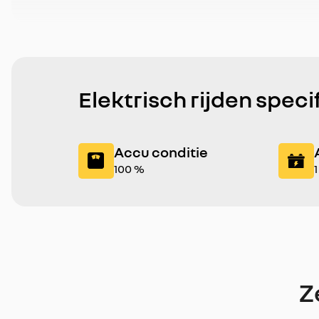
Elektrisch rijden speci
Accu conditie
100 %
Z