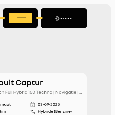
ault Captur
ch Full Hybrid 160 Techno | Navigatie |
e Cruise Control (ACC) |
omaat
03-09-2025
itrijcamera | Climate Control | 1000KG
 km
Hybride (Benzine)
icht | Parkeersensoren | Apple