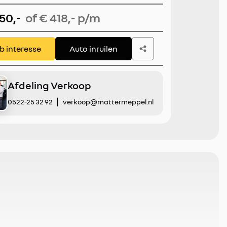
y/Android Auto
950,-
of € 418,- p/m
eb interesse
Auto inruilen
Afdeling Verkoop
0522-25 32 92
verkoop@mattermeppel.nl