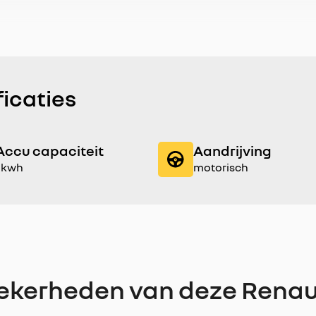
ficaties
Accu capaciteit
Aandrijving
1 kwh
motorisch
ekerheden van deze Renau