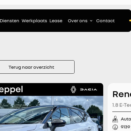
Diensten
Werkplaats
Lease
Over ons
Contact
Terug naar overzicht
Ren
1.8 E-Te
Adaptiv
Aut
Achteru
9139
Trekgew