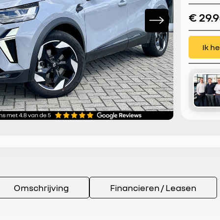
CarPla
€ 29.
Ik h
Omschrijving
Financieren / Leasen