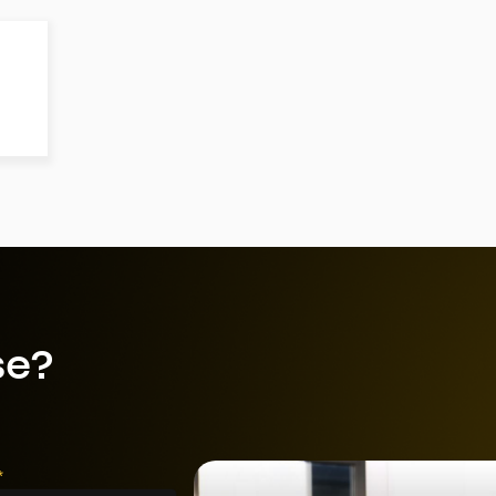
se?
*