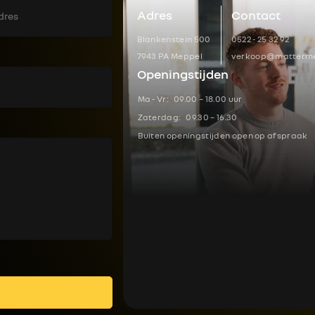
Adres
Contact
Blankenstein 500
0522 - 25 32 92
7943 PA Meppel
verkoop@matterme
Openingstijden
Ma - Vr:
09.00 – 18.00 uur
Zaterdag:
09.30 – 16.30
Buiten openingstijden open op afspraak