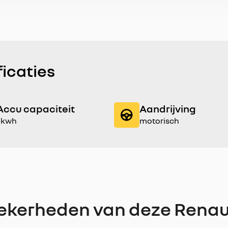
ficaties
Accu capaciteit
Aandrijving
1 kwh
motorisch
ekerheden van deze Renau