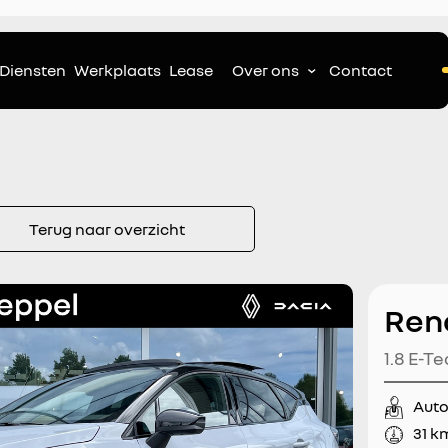
Diensten
Werkplaats
Lease
Over ons
Contact
Terug naar overzicht
Ren
1.8 E-Te
Pack Pr
Aut
Kardon
31 k
Stoel+S