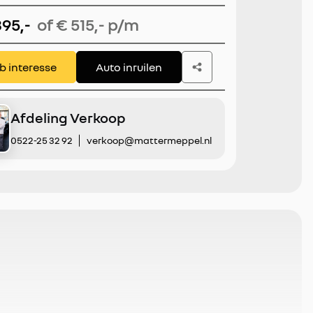
| Navigatie | Apple CarPlay/Android
895,-
of € 515,- p/m
lindspot | VOL!
eb interesse
Auto inruilen
Afdeling Verkoop
0522-25 32 92
verkoop@mattermeppel.nl