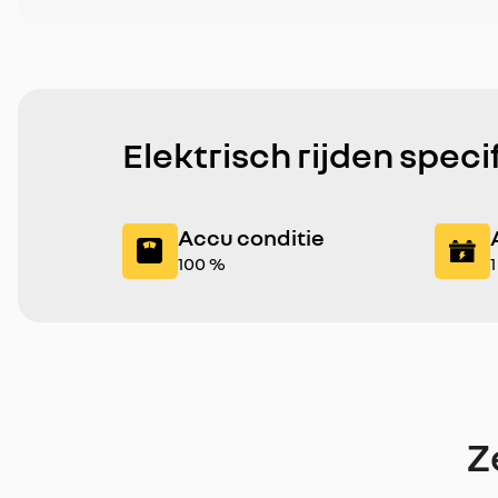
Elektrisch rijden speci
Accu conditie
100 %
Z