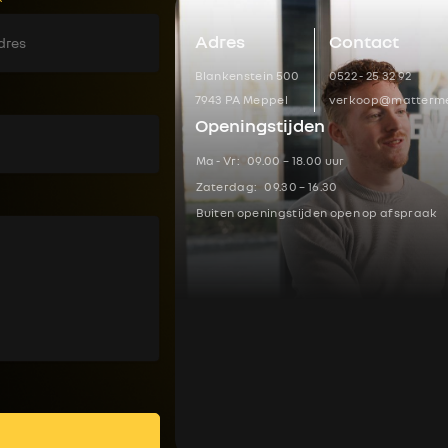
*
Adres
Contact
Blankenstein 500
0522 - 25 32 92
7943 PA Meppel
verkoop@matterme
Openingstijden
Ma - Vr:
09.00 – 18.00 uur
Zaterdag:
09.30 – 16.30
Buiten openingstijden open op afspraak