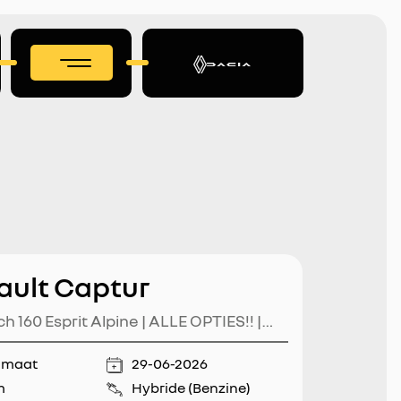
ault Captur
ch 160 Esprit Alpine | ALLE OPTIES!! |
ivilège | Pack Light & Sound | Harman
omaat
29-06-2026
 | Panoramadak |
m
Hybride (Benzine)
tuur+Voorruitverwarming | 360°