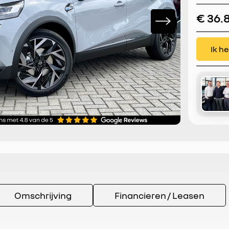
Camera 
€ 36.
Auto | B
Ik h
Omschrijving
Financieren / Leasen