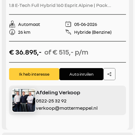
1.8 E-Tech Full Hybrid 160 Esprit Alpine | Pack
Privilège | Pack Light & Sound | Harman Kardon |
Panoramadak | Stoel+Stuur+Voorruitverwarming |
Automaat
05-06-2026
360° Camera | Navigatie | Apple CarPlay/Android
26 km
Hybride (Benzine)
Auto | Blindspot | VOL!
€ 36.895,-
of € 515,- p/m
Ik heb interesse
Auto inruilen
Afdeling Verkoop
0522-25 32 92
verkoop@mattermeppel.nl