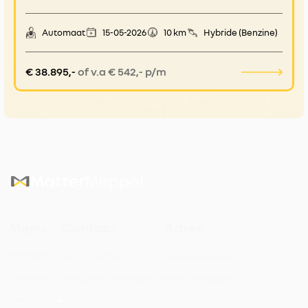
Automaat
15-05-2026
10 km
Hybride (Benzine)
€ 38.895,-
of v.a € 542,- p/m
Menu
Contact
Adres
Aanbod
0522 - 25 32 92
Blankenstein 500
Diensten
info@mattermeppel.nl
7943 PA Meppel
Over ons