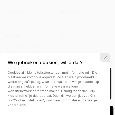
Contact
Werkplaats
Showroom
Ma - vr:
07.45 – 18.00 uur
Ma - Vr:
09.00 – 18.00 uur
Zaterdag:
09.00 – 13.00
Zaterdag:
09.30 – 16.30
Buiten openingstijden open op
Magazijn
afspraak
Ma - vr:
07.45 – 16.45 uur
Zaterdag:
gesloten
We gebruiken cookies, wil je dat?
Cookies zijn kleine tekstbestanden met informatie erin. Die
Privacy policy
plaatsen we kort op je apparaat. Zo zien we bijvoorbeeld
welke pagina’s je zag, waar je afhaakte en wat je invulde. Op
die manier hebben wij informatie waar we jouw
websitebezoek beter mee maken. Handig toch? Natuurlijk
kies je zelf of je dat toestaat. Daar zijn we eerlijk over. Klik
op “Cookie instellingen”, vind meer informatie en beheer je
voorkeuren.