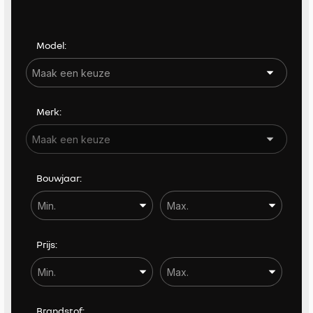
Kleur
Model:
Carrosserie
Carrosserie
Merk:
Prijs (€)
-
Bouwjaar:
Bouwjaar
-
Kilometerstand
Prijs:
-
BTW / Marge
Brandstof: