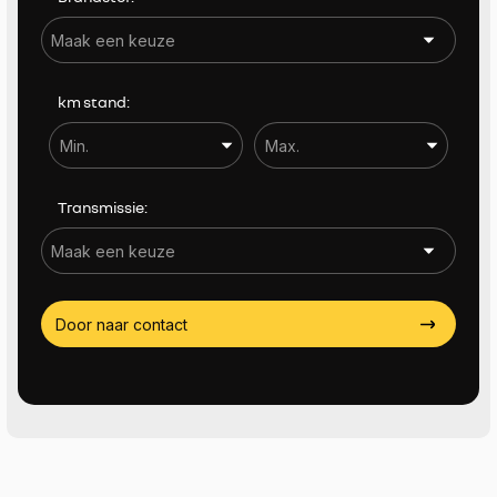
Actieradius (EV) tot
Actieradius (EV) tot
km stand:
Aantal zitplaatsen
Aantal zitplaatsen
Transmissie:
Trekgewicht (KG)
Trekgewicht (KG)
Door naar contact
Sorteren op
Meer filters (19)