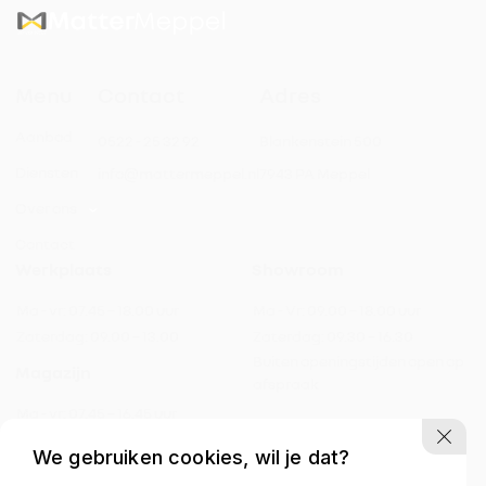
Menu
Contact
Adres
Automatische dimlichten
Aanbod
0522 - 25 32 92
Blankenstein 500
Automatische parkeerassistent
Diensten
info@mattermeppel.nl
7943 PA Meppel
Over ons
Bestuurdersstoel met massagefunctie
Contact
Werkplaats
Showroom
Draadloos opladen mobiele telefoon
Ma - vr:
07.45 – 18.00 uur
Ma - Vr:
09.00 – 18.00 uur
Elektrisch bedienbare achterklep
Zaterdag:
09.00 – 13.00
Zaterdag:
09.30 – 16.30
Buiten openingstijden open op
Magazijn
afspraak
Elektrisch bedienbare ramen
Ma - vr:
07.45 – 16.45 uur
Zaterdag:
gesloten
Elektrisch bedienbare ramen voor
We gebruiken cookies, wil je dat?