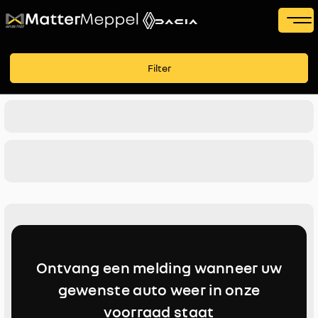
Filters
Filter
Voertuigsoort
Merk
Merk
Model
Model
Brandstof
Ontvang een melding wanneer uw
Transmissie
gewenste auto weer in onze
voorraad staat
Kleur