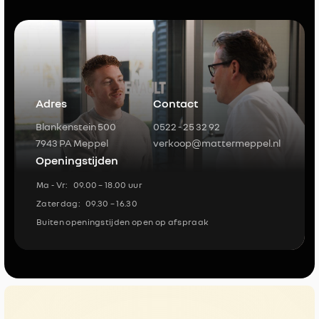
Adres
Contact
Blankenstein 500
0522 - 25 32 92
7943 PA Meppel
verkoop@mattermeppel.nl
Openingstijden
Ma - Vr:
09.00 – 18.00 uur
Zaterdag:
09.30 – 16.30
Buiten openingstijden open op afspraak