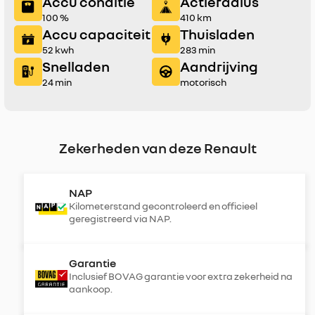
Accu conditie
Actieradius
100 %
410 km
Accu capaciteit
Thuisladen
52 kwh
283 min
Snelladen
Aandrijving
24 min
motorisch
Zekerheden van deze Renault
NAP
Kilometerstand gecontroleerd en officieel
geregistreerd via NAP.
Garantie
Inclusief BOVAG garantie voor extra zekerheid na
aankoop.