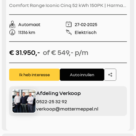
Comfort Range Iconic Cinq 52 kWh 150PK | Harman
Kardon | Pack Safety & Advanced Driving Assist |
All Seasons | Stoel+Stuurverwarming | SOH 100% |
Automaat
27-02-2025
Navigatie | Climate Control | Blindspot | Apple
11316 km
Elektrisch
CarPlay/Android Auto
€ 31.950,-
of € 549,- p/m
Ik heb interesse
Auto inruilen
Afdeling Verkoop
0522-25 32 92
verkoop@mattermeppel.nl