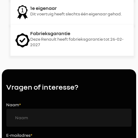
1e eigenaar
Dit voertuig heeft slechts één eigenaar gehad.
Fabrieksgarantie
Deze Renault heeft fabrieksgarantie tot 26-02-
2027
Vragen of interesse?
Naam
*
E-mailadres
*