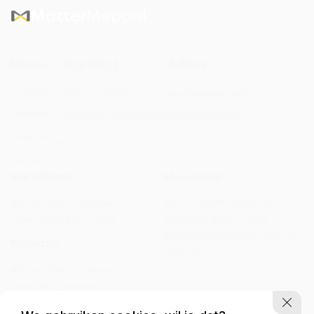
Menu
Contact
Adres
Aanbod
0522 - 25 32 92
Blankenstein 500
Diensten
info@mattermeppel.nl
7943 PA Meppel
Over ons
Contact
Werkplaats
Showroom
Ma - vr:
07.45 – 18.00 uur
Ma - Vr:
09.00 – 18.00 uur
Zaterdag:
09.00 – 13.00
Zaterdag:
09.30 – 16.30
Buiten openingstijden open op
Magazijn
afspraak
Ma - vr:
07.45 – 16.45 uur
Zaterdag:
gesloten