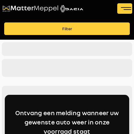
Filters
Filter
Voertuigsoort
Merk
Merk
Model
Model
Brandstof
Ontvang een melding wanneer uw
Transmissie
gewenste auto weer in onze
voorraad staat
Kleur