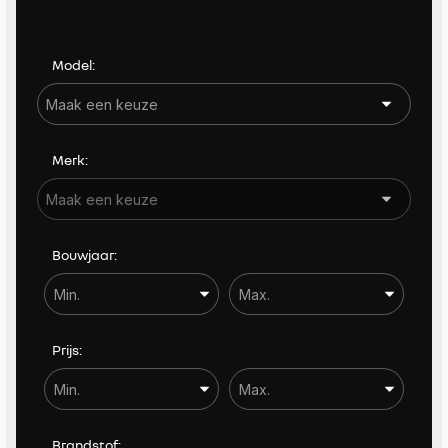
Kleur
Model:
Carrosserie
Carrosserie
Merk:
Prijs (€)
-
Bouwjaar:
Bouwjaar
-
Kilometerstand
Prijs:
-
BTW / Marge
Brandstof: