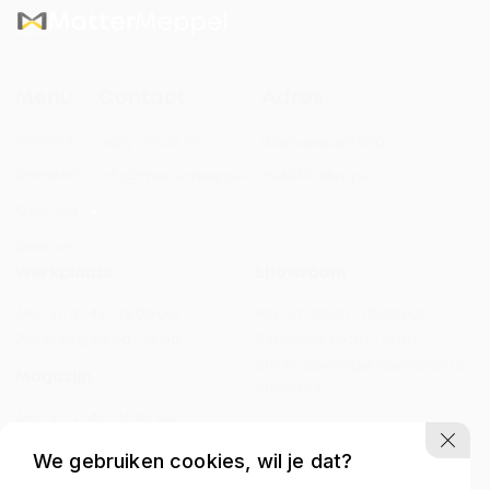
Menu
Contact
Adres
Automatische dimlichten
Aanbod
0522 - 25 32 92
Blankenstein 500
Automatische parkeerassistent
Diensten
info@mattermeppel.nl
7943 PA Meppel
Over ons
Bestuurdersstoel met massagefunctie
Contact
Werkplaats
Showroom
Draadloos opladen mobiele telefoon
Ma - vr:
07.45 – 18.00 uur
Ma - Vr:
09.00 – 18.00 uur
Elektrisch bedienbare achterklep
Zaterdag:
09.00 – 13.00
Zaterdag:
09.30 – 16.30
Buiten openingstijden open op
Magazijn
afspraak
Elektrisch bedienbare ramen
Ma - vr:
07.45 – 16.45 uur
Zaterdag:
gesloten
Elektrisch bedienbare ramen voor
We gebruiken cookies, wil je dat?