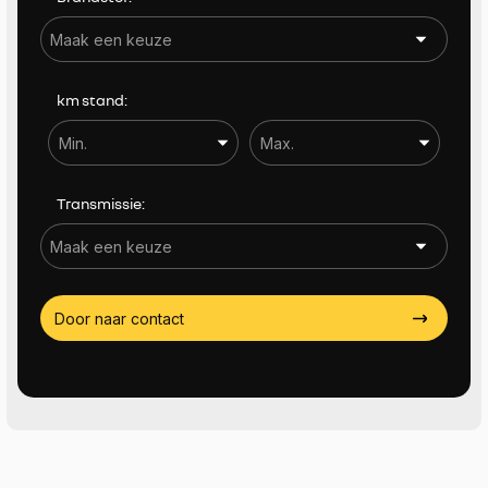
Actieradius (EV) tot
Actieradius (EV) tot
km stand:
Aantal zitplaatsen
Aantal zitplaatsen
Transmissie:
Trekgewicht (KG)
Trekgewicht (KG)
Door naar contact
Sorteren op
Meer filters (19)