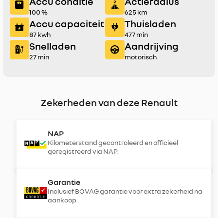
Accu conditie
Actieradius
100 %
625 km
Accu capaciteit
Thuisladen
87 kwh
477 min
Snelladen
Aandrijving
27 min
motorisch
Zekerheden van deze Renault
NAP
Kilometerstand gecontroleerd en officieel
geregistreerd via NAP.
Garantie
Inclusief BOVAG garantie voor extra zekerheid na
aankoop.