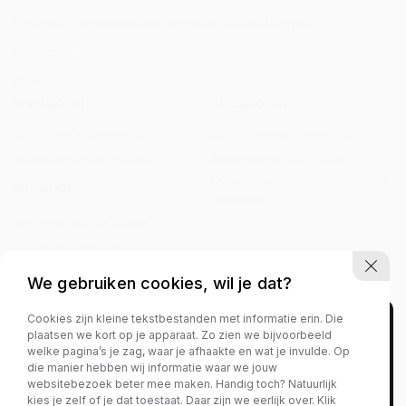
Diensten
info@mattermeppel.nl
7943 PA Meppel
Over ons
Contact
Werkplaats
Showroom
Ma - vr:
07.45 – 18.00 uur
Ma - Vr:
09.00 – 18.00 uur
Zaterdag:
09.00 – 13.00
Zaterdag:
09.30 – 16.30
Buiten openingstijden open op
Magazijn
afspraak
Ma - vr:
07.45 – 16.45 uur
Zaterdag:
gesloten
We gebruiken cookies, wil je dat?
Cookies zijn kleine tekstbestanden met informatie erin. Die
Privacy policy
plaatsen we kort op je apparaat. Zo zien we bijvoorbeeld
welke pagina’s je zag, waar je afhaakte en wat je invulde. Op
die manier hebben wij informatie waar we jouw
websitebezoek beter mee maken. Handig toch? Natuurlijk
kies je zelf of je dat toestaat. Daar zijn we eerlijk over. Klik