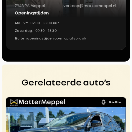
7943 PA Meppel
verkoop@mattermeppel.nl
Openingstijden
Ma - Vr:
09.00 – 18.00 uur
Zaterdag:
09.30 – 16.30
Buiten openingstijden open op afspraak
Gerelateerde auto’s