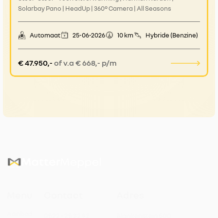
Solarbay Pano | HeadUp | 360° Camera | All Seasons
Automaat
25-06-2026
10 km
Hybride (Benzine)
€ 47.950,-
of v.a € 668,- p/m
Menu
Contact
Adres
Aanbod
0522 - 25 32 92
Blankenstein 500