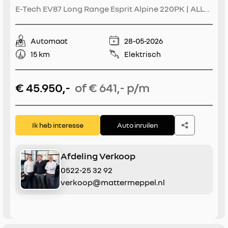
E-Tech EV87 Long Range Esprit Alpine 220PK | ALLE
OPTIES!! | Pack Advanced Driving Assist &
Augmented Vision | Pack Light & Sound | | Solarbay
Automaat
28-05-2026
| Harman Kardon | Intelligent Adaptive Cruise
15 km
Elektrisch
Control (IACC) | Navigatie | CarPlay
€ 45.950,-
of € 641,- p/m
Ik heb interesse
Auto inruilen
Afdeling Verkoop
0522-25 32 92
verkoop@mattermeppel.nl