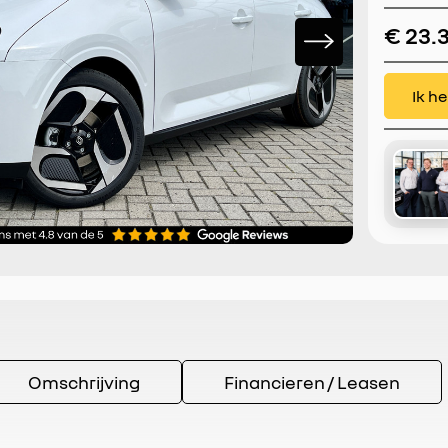
CarPla
€ 23.
Ik h
Omschrijving
Financieren / Leasen