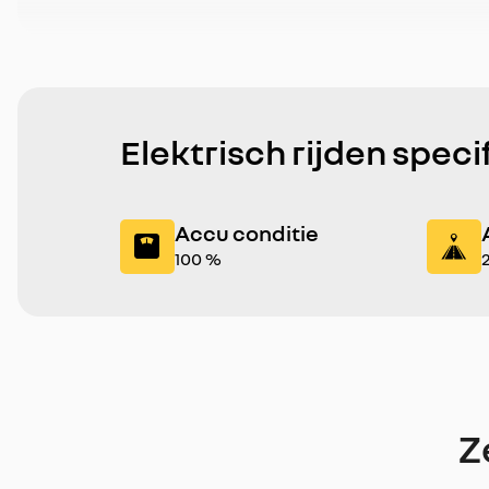
Elektrisch rijden speci
Accu conditie
100 %
Z