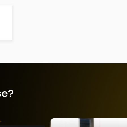
se?
*