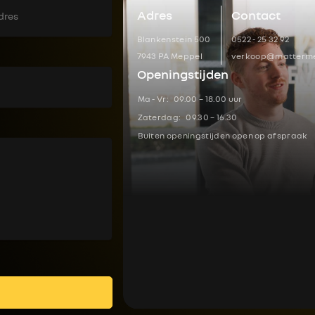
Adres
Contact
Blankenstein 500
0522 - 25 32 92
7943 PA Meppel
verkoop@matterme
Openingstijden
Ma - Vr:
09.00 – 18.00 uur
Zaterdag:
09.30 – 16.30
Buiten openingstijden open op afspraak