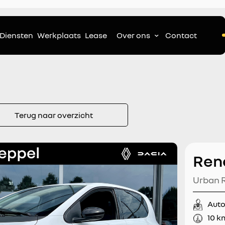
Diensten
Werkplaats
Lease
Over ons
Contact
Terug naar overzicht
Ren
Urban R
Lichtme
Aut
Achteru
10 k
| Adapt