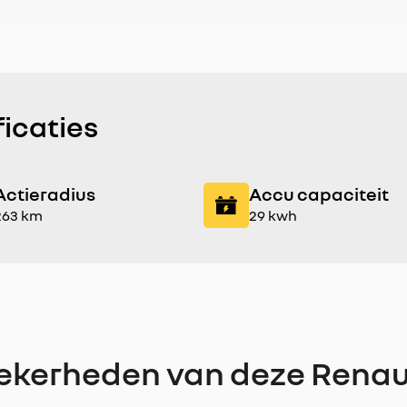
ficaties
Actieradius
Accu capaciteit
263 km
29 kwh
ekerheden van deze Renau