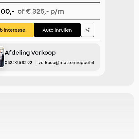
y/Android Auto
300,-
of € 325,- p/m
eb interesse
Auto inruilen
Afdeling Verkoop
0522-25 32 92
verkoop@mattermeppel.nl