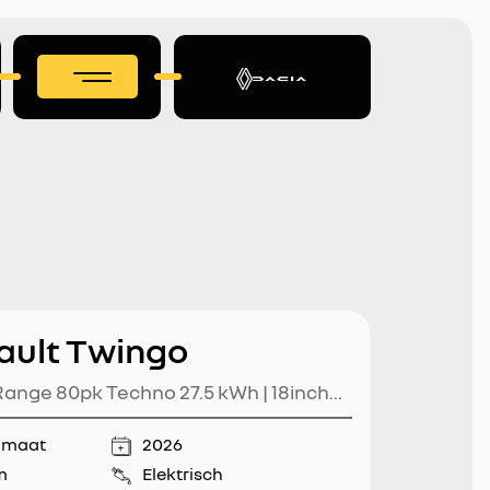
ault Twingo
ange 80pk Techno 27.5 kWh | 18inch
taal | V2G | Navigatie |
omaat
2026
itrijcamera | Climate Control | Keyless
m
Elektrisch
ive Cruise Control (ACC) | Apple