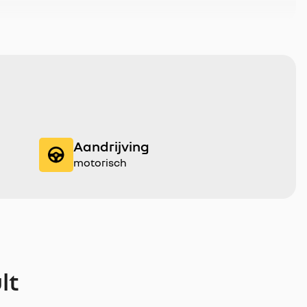
Aandrijving
motorisch
lt