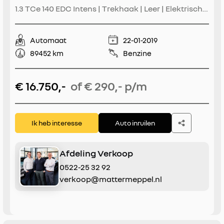
1.3 TCe 140 EDC Intens | Trekhaak | Leer | Elektrische
Stoelen | All Seasons | Stoelverwarming | Navigatie
| Climate Control | Reservewiel | Apple
Automaat
22-01-2019
CarPlay/Android Auto
89452 km
Benzine
€ 16.750,-
of € 290,- p/m
Ik heb interesse
Auto inruilen
Afdeling Verkoop
0522-25 32 92
verkoop@mattermeppel.nl