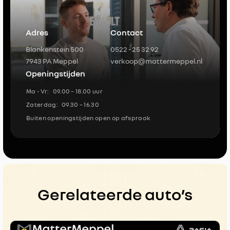
Adres
Contact
Blankenstein 500
0522 - 25 32 92
7943 PA Meppel
verkoop@mattermeppel.nl
Openingstijden
Ma - Vr:
09.00 – 18.00 uur
Zaterdag:
09.30 – 16.30
Buiten openingstijden open op afspraak
Gerelateerde auto’s