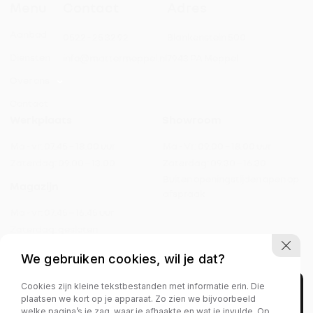
Menu
Contact
Adres
Aanbod
0522 - 25 32 92
Blankenstein 500
Diensten
info@mattermeppel.nl
7943 PA Meppel
Over ons
Contact
Werkplaats
Showroom
Ma - vr:
07.45 – 18.00 uur
Ma - Vr:
09.00 – 18.00 uur
Zaterdag:
09.00 – 13.00
Zaterdag:
09.30 – 16.30
Buiten openingstijden open op
Magazijn
afspraak
Ma - vr:
07.45 – 16.45 uur
Zaterdag:
gesloten
We gebruiken cookies, wil je dat?
Cookies zijn kleine tekstbestanden met informatie erin. Die
Privacy policy
plaatsen we kort op je apparaat. Zo zien we bijvoorbeeld
welke pagina’s je zag, waar je afhaakte en wat je invulde. Op