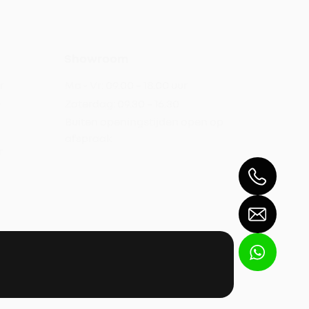
Showroom
r
Ma - Vr:
09.00 – 18.00 uur
0
Zaterdag:
09.30 – 16.30
Buiten openingstijden open op
afspraak
r
Verkoop
Werkplaats
Magazijn