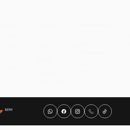
Menu
Contact
Werkplaats
Aanbod
Ma - vr:
07.45 – 18.00 uu
0522 - 25 32 92
Zaterdag:
09.00 – 13.0
info@mattermeppel.nl
Diensten
Magazijn
Over ons
Adres
Ma - vr:
07.45 – 16.45 uu
Contact
Zaterdag:
gesloten
Blankenstein 500
7943 PA Meppel