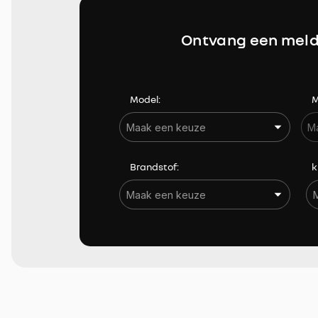
Hoofdairbags achter
Ontvang een meld
In hoogte verstelbare bestuurdersstoel
Lederen stuurwiel
Model:
M
Verwarmde buitenspiegels
Brandstof:
k
Bekijk resultaten