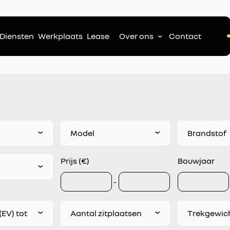
Diensten
Werkplaats
Lease
Over ons
Contact
Model
Brandstof
Prijs (€)
Bouwjaar
-
(EV) tot
Aantal zitplaatsen
Trekgewich