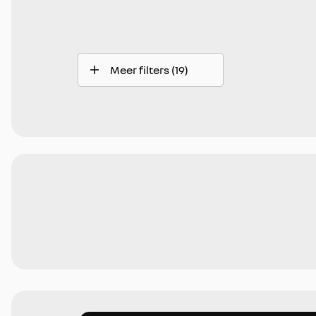
Meer filters (19)
Automatische dimlichten
Draadloos opladen mobiele telefoon
Elektrisch bedienbare ramen voor