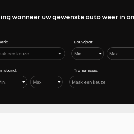
Hoofdairbags voor
ing wanneer uw gewenste auto weer in on
Keyless entry
Lendesteunen
erk:
Bouwjaar:
m stand:
Transmissie: