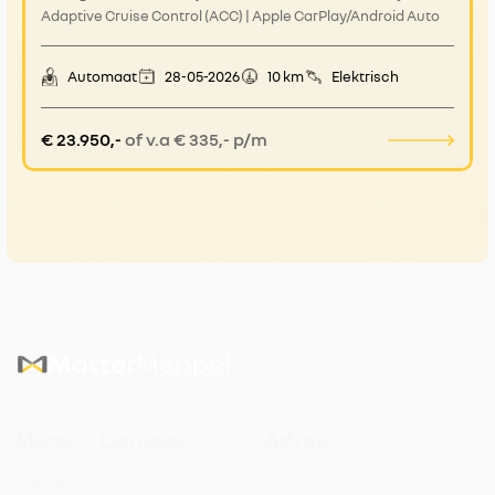
Adaptive Cruise Control (ACC) | Apple CarPlay/Android Auto
Automaat
28-05-2026
10 km
Elektrisch
€ 23.950,-
of v.a € 335,- p/m
Menu
Contact
Adres
Aanbod
0522 - 25 32 92
Blankenstein 500