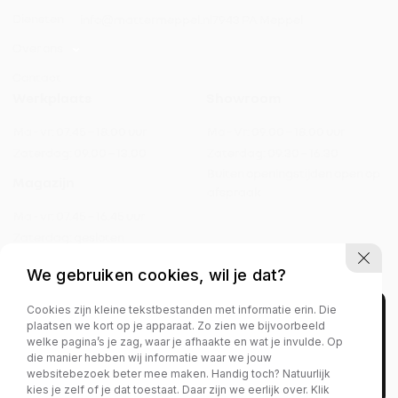
Diensten
info@mattermeppel.nl
7943 PA Meppel
Over ons
Contact
Werkplaats
Showroom
Ma - vr:
07.45 – 18.00 uur
Ma - Vr:
09.00 – 18.00 uur
Zaterdag:
09.00 – 13.00
Zaterdag:
09.30 – 16.30
Buiten openingstijden open op
Magazijn
afspraak
Ma - vr:
07.45 – 16.45 uur
Zaterdag:
gesloten
We gebruiken cookies, wil je dat?
Cookies zijn kleine tekstbestanden met informatie erin. Die
Privacy policy
plaatsen we kort op je apparaat. Zo zien we bijvoorbeeld
welke pagina’s je zag, waar je afhaakte en wat je invulde. Op
die manier hebben wij informatie waar we jouw
websitebezoek beter mee maken. Handig toch? Natuurlijk
kies je zelf of je dat toestaat. Daar zijn we eerlijk over. Klik