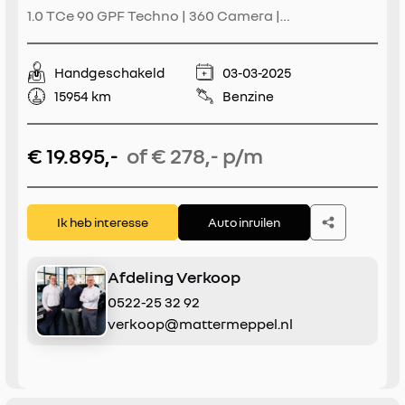
1.0 TCe 90 GPF Techno | 360 Camera |
Fabrieksgarantie 6-3-2028 | Adaptieve Cruise
Control | Blindspot | Navigatie | Climate Control |
Handgeschakeld
03-03-2025
Draadloze Telefoonlader | Reservewiel | Apple
15954 km
Benzine
CarPlay/Android Auto
€ 19.895,-
of € 278,- p/m
Ik heb interesse
Auto inruilen
Afdeling Verkoop
0522-25 32 92
verkoop@mattermeppel.nl