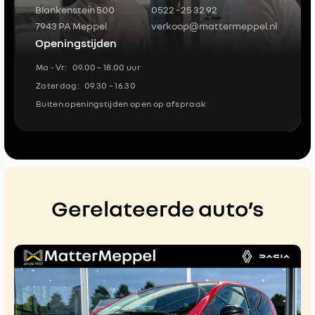
Blankenstein 500
0522 - 25 32 92
7943 PA Meppel
verkoop@mattermeppel.nl
Openingstijden
Ma - Vr:
09.00 – 18.00 uur
Zaterdag:
09.30 – 16.30
Buiten openingstijden open op afspraak
Gerelateerde auto’s