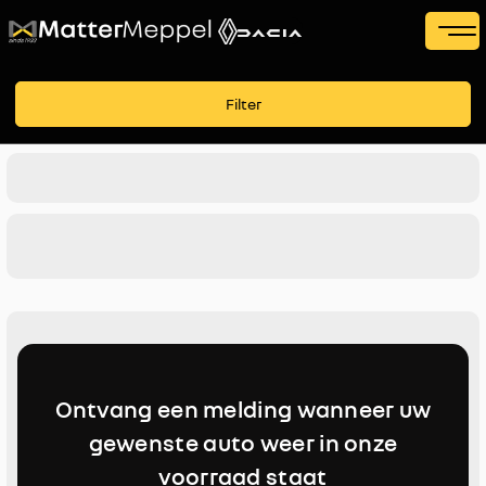
Filters
Filter
Voertuigsoort
Merk
Merk
Model
Model
Brandstof
Ontvang een melding wanneer uw
Transmissie
gewenste auto weer in onze
voorraad staat
Kleur