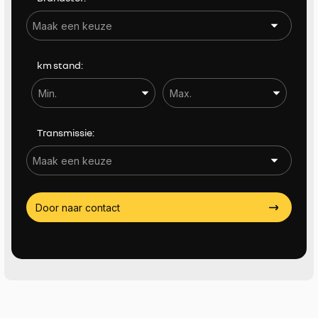
Actieradius (EV) tot
Actieradius (EV) tot
km stand:
Aantal zitplaatsen
Aantal zitplaatsen
Transmissie:
Trekgewicht (KG)
Trekgewicht (KG)
Door naar contact
Sorteren op
Meer filters (19)