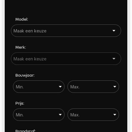
Kleur
Model:
Carrosserie
Carrosserie
Merk:
Prijs (€)
-
Bouwjaar:
Bouwjaar
-
Kilometerstand
Prijs:
-
BTW / Marge
Brandstof: