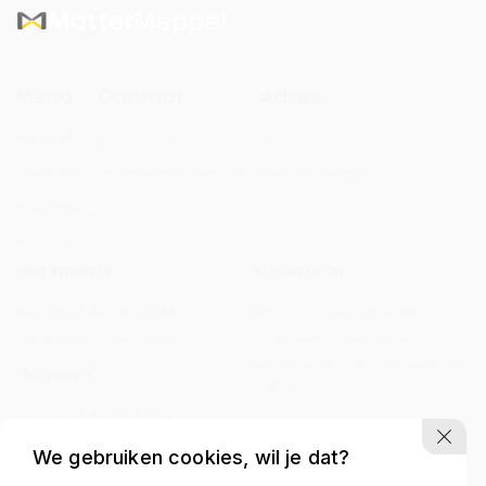
Menu
Contact
Adres
Automatische dimlichten
Aanbod
0522 - 25 32 92
Blankenstein 500
Automatische parkeerassistent
Diensten
info@mattermeppel.nl
7943 PA Meppel
Over ons
Bestuurdersstoel met massagefunctie
Contact
Werkplaats
Showroom
Draadloos opladen mobiele telefoon
Ma - vr:
07.45 – 18.00 uur
Ma - Vr:
09.00 – 18.00 uur
Elektrisch bedienbare achterklep
Zaterdag:
09.00 – 13.00
Zaterdag:
09.30 – 16.30
Buiten openingstijden open op
Magazijn
afspraak
Elektrisch bedienbare ramen
Ma - vr:
07.45 – 16.45 uur
Zaterdag:
gesloten
Elektrisch bedienbare ramen voor
We gebruiken cookies, wil je dat?