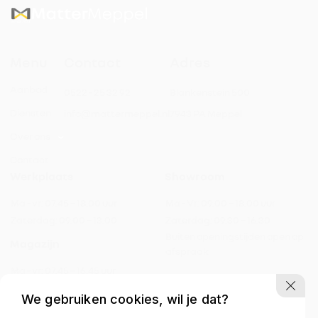
Menu
Contact
Adres
Automatische dimlichten
Aanbod
0522 - 25 32 92
Blankenstein 500
Automatische parkeerassistent
Diensten
info@mattermeppel.nl
7943 PA Meppel
Over ons
Bestuurdersstoel met massagefunctie
Contact
Werkplaats
Showroom
Draadloos opladen mobiele telefoon
Ma - vr:
07.45 – 18.00 uur
Ma - Vr:
09.00 – 18.00 uur
Elektrisch bedienbare achterklep
Zaterdag:
09.00 – 13.00
Zaterdag:
09.30 – 16.30
Buiten openingstijden open op
Magazijn
afspraak
Elektrisch bedienbare ramen
Ma - vr:
07.45 – 16.45 uur
Zaterdag:
gesloten
Elektrisch bedienbare ramen voor
We gebruiken cookies, wil je dat?