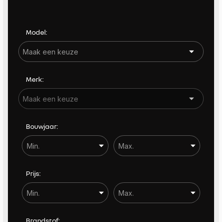
Kleur
Model:
Carrosserie
Carrosserie
Merk:
Prijs (€)
-
Bouwjaar:
Bouwjaar
-
Kilometerstand
Prijs:
-
BTW / Marge
Brandstof: