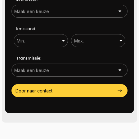
Actieradius (EV) tot
Actieradius (EV) tot
km stand:
Aantal zitplaatsen
Aantal zitplaatsen
Transmissie:
Trekgewicht (KG)
Trekgewicht (KG)
Door naar contact
Sorteren op
Meer filters (19)