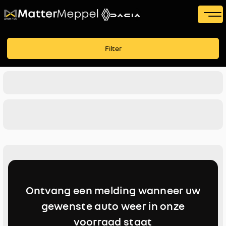
Filters
Filter
Voertuigsoort
Merk
Merk
Model
Model
Brandstof
Ontvang een melding wanneer uw
Transmissie
gewenste auto weer in onze
voorraad staat
Kleur