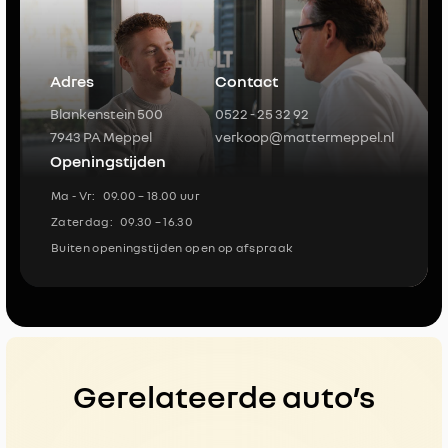
Adres
Contact
Blankenstein 500
0522 - 25 32 92
7943 PA Meppel
verkoop@mattermeppel.nl
Openingstijden
Ma - Vr:
09.00 – 18.00 uur
Zaterdag:
09.30 – 16.30
Buiten openingstijden open op afspraak
Gerelateerde auto’s