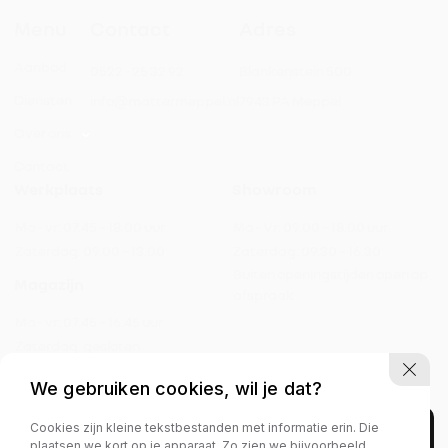
Menu
Contact
Adres
Aanbod
0522 - 25 32 92
Blankenstein 500
Diensten
info@mattermeppel.nl
7943 PA Meppel
Over ons
Contact
Werkplaats
Showroom
Ma - vr:
07.45 – 18.00 uur
Ma - Vr:
09.00 – 18.00 uur
Zaterdag:
09.00 – 13.00
Zaterdag:
09.30 – 16.30
Buiten openingstijden open op
Magazijn
afspraak
Ma - vr:
07.45 – 16.45 uur
Zaterdag:
gesloten
We gebruiken cookies, wil je dat?
Cookies zijn kleine tekstbestanden met informatie erin. Die
Privacy policy
plaatsen we kort op je apparaat. Zo zien we bijvoorbeeld