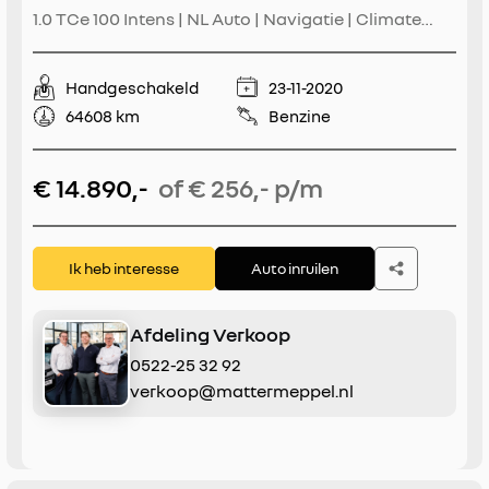
1.0 TCe 100 Intens | NL Auto | Navigatie | Climate
Control | Parkeersensoren | Keyless | Lichtmetaal |
Apple CarPlay / Android Auto
Handgeschakeld
23-11-2020
64608 km
Benzine
€ 14.890,-
of € 256,- p/m
Ik heb interesse
Auto inruilen
Afdeling Verkoop
0522-25 32 92
verkoop@mattermeppel.nl