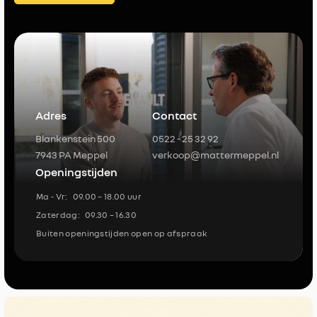
Adres
Contact
Blankenstein 500
0522 - 25 32 92
7943 PA Meppel
verkoop@mattermeppel.nl
Openingstijden
Ma - Vr:
09.00 – 18.00 uur
Zaterdag:
09.30 – 16.30
Buiten openingstijden open op afspraak