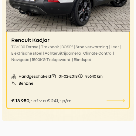
Renault Kadjar
TCe 130 Extase | Trekhaak | BOSE° | Stoelverwarming | Leer |
Elektrische stoel | Achteruitrijcamera | Climate Control |
Navigatie | 1500KG Trekgewicht! | Blindspot
Handgeschakeld
01-02-2018
95640 km
Benzine
€ 13.950,-
of v.a € 241,- p/m