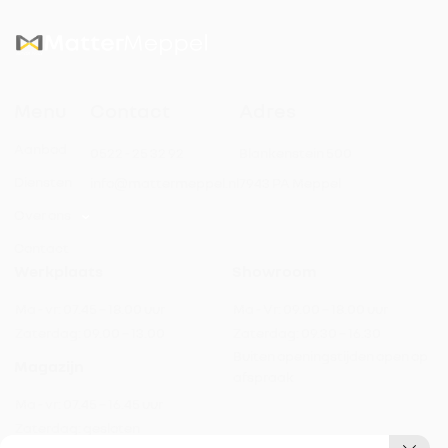
Menu
Contact
Adres
Aanbod
0522 - 25 32 92
Blankenstein 500
Diensten
info@mattermeppel.nl
7943 PA Meppel
Over ons
Contact
Werkplaats
Showroom
Ma - vr:
07.45 – 18.00 uur
Ma - Vr:
09.00 – 18.00 uur
Zaterdag:
09.00 – 13.00
Zaterdag:
09.30 – 16.30
Buiten openingstijden open op
Magazijn
afspraak
Ma - vr:
07.45 – 16.45 uur
Zaterdag:
gesloten