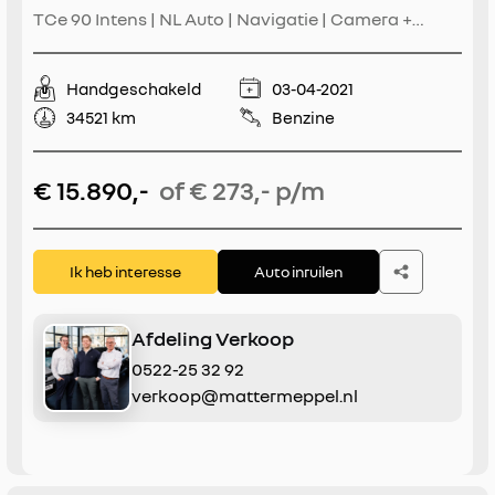
TCe 90 Intens | NL Auto | Navigatie | Camera +
Parkeersensoren | Climate Control | Cruise Control
| Keyless | Lichtmetaal | Two-Tone | Apple
Handgeschakeld
03-04-2021
CarPlay/Android Auto
34521 km
Benzine
€ 15.890,-
of € 273,- p/m
Ik heb interesse
Auto inruilen
Afdeling Verkoop
0522-25 32 92
verkoop@mattermeppel.nl