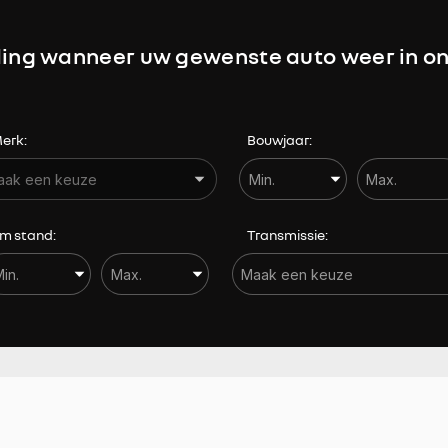
Hoofdairbags voor
ing wanneer uw gewenste auto weer in on
Keyless entry
Lendesteunen
erk:
Bouwjaar:
m stand:
Transmissie: