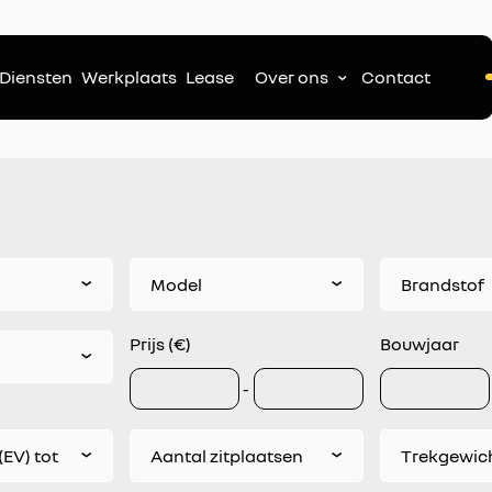
Diensten
Werkplaats
Lease
Over ons
Contact
Model
Brandstof
Prijs (€)
Bouwjaar
-
(EV) tot
Aantal zitplaatsen
Trekgewich