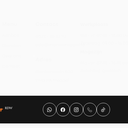
Menu
Contact
Werkplaats
Aanbod
Ma - vr:
07.45 – 18.00 uu
0522 - 25 32 92
Zaterdag:
09.00 – 13.0
info@mattermeppel.nl
Diensten
Magazijn
Over ons
Adres
Ma - vr:
07.45 – 16.45 uu
Contact
Zaterdag:
gesloten
Blankenstein 500
7943 PA Meppel