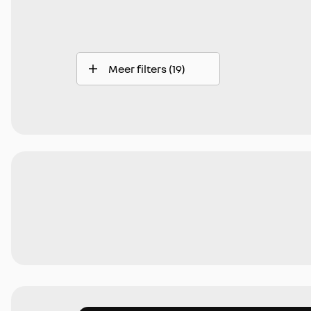
Meer filters (19)
Automatische dimlichten
Draadloos opladen mobiele telefoon
Elektrisch bedienbare ramen voor