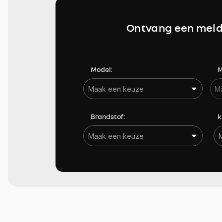
Hoofdairbags achter
Ontvang een meld
In hoogte verstelbare bestuurdersstoel
Lederen stuurwiel
Model:
M
Verwarmde buitenspiegels
Brandstof:
k
Bekijk resultaten