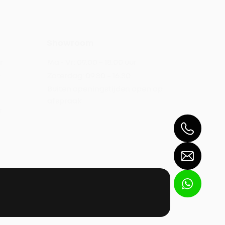
Showroom
r
Ma - Vr:
09.00 – 18.00 uur
0
Zaterdag:
09.30 – 16.30
Buiten openingstijden open op
afspraak
r
Verkoop
Werkplaats
Magazijn