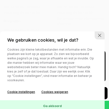
Ma - vr:
07.45 – 18.00 uur
Ma - Vr:
09.00 – 18.00 uur
Zaterdag:
09.00 – 13.00
Zaterdag:
09.30 – 16.30
Buiten openingstijden open op
Magazijn
afspraak
Ma - vr:
07.45 – 16.45 uur
Zaterdag:
gesloten
We gebruiken cookies, wil je dat?
Cookies zijn kleine tekstbestanden met informatie erin. Die
plaatsen we kort op je apparaat. Zo zien we bijvoorbeeld
welke pagina’s je zag, waar je afhaakte en wat je invulde. Op
Privacy policy
die manier hebben wij informatie waar we jouw
websitebezoek beter mee maken. Handig toch? Natuurlijk
kies je zelf of je dat toestaat. Daar zijn we eerlijk over. Klik
op “Cookie instellingen”, vind meer informatie en beheer je
voorkeuren.
Cookie instellingen
Cookies weigeren
Ga akkoord