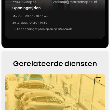
7943 PA Meppel
verkoop@mattermeppel.nl
Openingstijden
Ma - Vr:
09.00 – 18.00 uur
Zaterdag:
09.30 – 16.30
Buiten openingstijden open op afspraak
Gerelateerde diensten