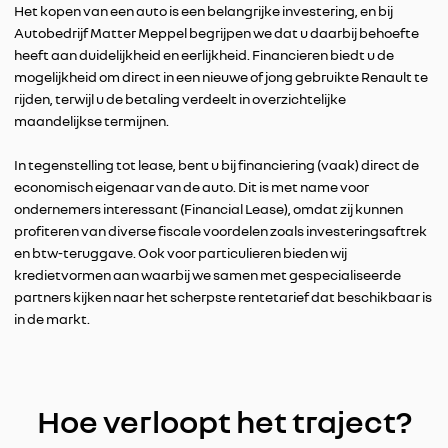
Het kopen van een auto is een belangrijke investering, en bij
Autobedrijf Matter Meppel begrijpen we dat u daarbij behoefte
heeft aan duidelijkheid en eerlijkheid. Financieren biedt u de
mogelijkheid om direct in een nieuwe of jong gebruikte Renault te
rijden, terwijl u de betaling verdeelt in overzichtelijke
maandelijkse termijnen.
In tegenstelling tot lease, bent u bij financiering (vaak) direct de
economisch eigenaar van de auto. Dit is met name voor
ondernemers interessant (Financial Lease), omdat zij kunnen
profiteren van diverse fiscale voordelen zoals investeringsaftrek
en btw-teruggave. Ook voor particulieren bieden wij
kredietvormen aan waarbij we samen met gespecialiseerde
partners kijken naar het scherpste rentetarief dat beschikbaar is
in de markt.
Hoe verloopt het traject?