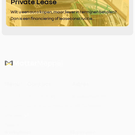
Private Lease
Wilt u een auto kopen, maar liever in termijnen betalen?
Dan is een financiering of leaseconstructie...
Menu
Contact
Adres
Aanbod
0522 - 25 32 92
Blankenstein 500
Diensten
info@mattermeppel.nl
7943 PA Meppel
Over ons
Contact
Werkplaats
Showroom