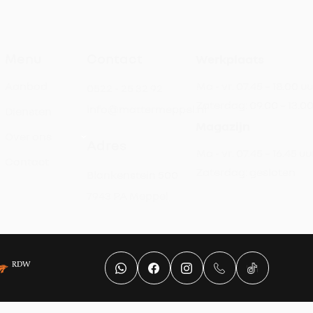
Menu
Contact
Werkplaats
Aanbod
Ma - vr:
07.45 – 18.00 uu
0522 - 25 32 92
Zaterdag:
09.00 – 13.0
info@mattermeppel.nl
Diensten
Magazijn
Over ons
Adres
Ma - vr:
07.45 – 16.45 uu
Contact
Zaterdag:
gesloten
Blankenstein 500
7943 PA Meppel