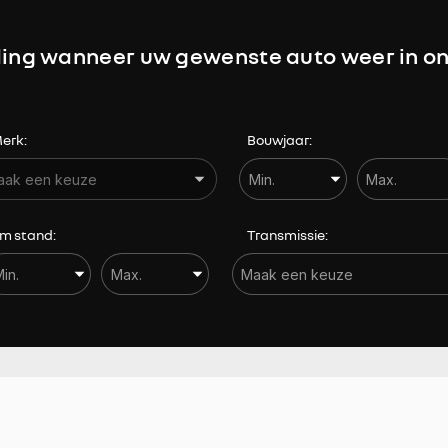
Hoofdairbags voor
ing wanneer uw gewenste auto weer in on
Keyless entry
Lendesteunen
erk:
Bouwjaar:
m stand:
Transmissie: