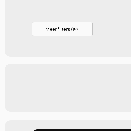
Meer filters (19)
Automatische dimlichten
Draadloos opladen mobiele telefoon
Elektrisch bedienbare ramen voor