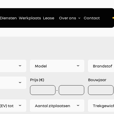
Diensten
Werkplaats
Lease
Over ons
Contact
Model
Brandstof
Prijs (€)
Bouwjaar
-
(EV) tot
Aantal zitplaatsen
Trekgewich