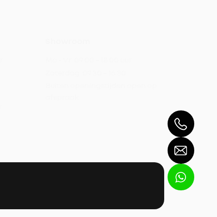
Showroom
r
Ma - Vr:
09.00 – 18.00 uur
0
Zaterdag:
09.30 – 16.30
Buiten openingstijden open op
afspraak
r
Verkoop
Werkplaats
Magazijn