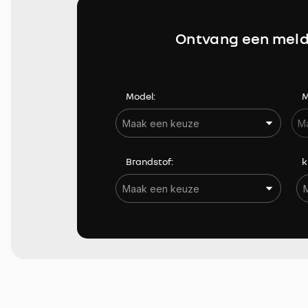
Hoofdairbags achter
Ontvang een meld
In hoogte verstelbare bestuurdersstoel
Lederen stuurwiel
Model:
M
Verwarmde buitenspiegels
Brandstof:
k
Bekijk resultaten